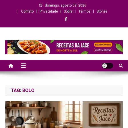
Skip
domingo, agosto 09, 2026
to
Contato
Privacidade
Sobre
Termos
Stories
content
Criando sabores, histórias e
momentos
TAG:
BOLO