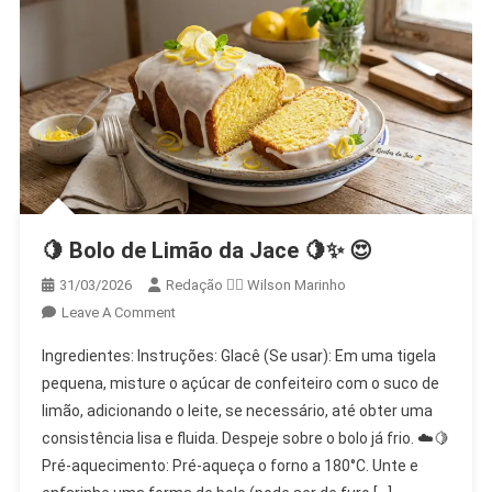
🍋 Bolo de Limão da Jace 🍋✨ 😍
31/03/2026
Redação 👨‍⚖️​ Wilson Marinho
On
Leave A Comment
🍋
Ingredientes: Instruções: Glacê (Se usar): Em uma tigela
Bolo
pequena, misture o açúcar de confeiteiro com o suco de
De
limão, adicionando o leite, se necessário, até obter uma
Limão
consistência lisa e fluida. Despeje sobre o bolo já frio. ☁️🍋
Da
Jace
Pré-aquecimento: Pré-aqueça o forno a 180°C. Unte e
🍋