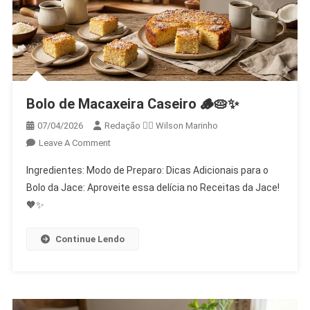
Bolo de Macaxeira Caseiro 🪵🥧✨
07/04/2026
Redação 👨‍⚖️​ Wilson Marinho
On
Leave A Comment
Bolo
Ingredientes: Modo de Preparo: Dicas Adicionais para o
De
Bolo da Jace: Aproveite essa delícia no Receitas da Jace!
Macaxeira
🧡✨
Caseiro
🪵
🥧
Continue Lendo
✨