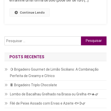
enfarinhe uma forma de bolo (pode ser de furo […]
✨
😍
Continue Lendo
Pesquisar
por:
POSTS RECENTES
🍋 Brigadeiro Gourmet de Limão Siciliano: A Combinação
Perfeita de Creamy e Cítrico
🍫 Brigadeiro Triplo Chocolate
Lombo de Bacalhau Grelhado na Brasa ou Grelha 🐟🔥🌿
Filé de Peixe Assado com Ervas e Azeite 🐟🍋🌿