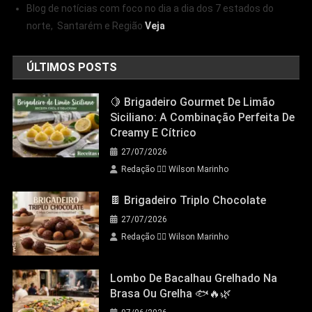
Blog de notícias com foco no dia a dia dos 7 estados do
norte, Santarém e Região
Veja
ÚLTIMOS POSTS
🍋 Brigadeiro Gourmet De Limão
Siciliano: A Combinação Perfeita De
Creamy E Cítrico
27/07/2026
Redação 👨‍⚖️​ Wilson Marinho
🍫 Brigadeiro Triplo Chocolate
27/07/2026
Redação 👨‍⚖️​ Wilson Marinho
Lombo De Bacalhau Grelhado Na
Brasa Ou Grelha 🐟🔥🌿