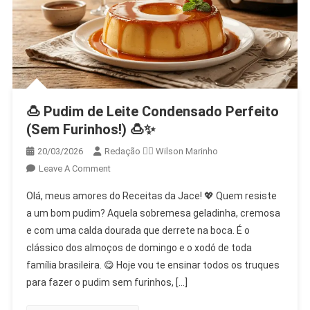
🍮 Pudim de Leite Condensado Perfeito
(Sem Furinhos!) 🍮✨
20/03/2026
Redação 👨‍⚖️​ Wilson Marinho
On
Leave A Comment
🍮
Olá, meus amores do Receitas da Jace! 💖 Quem resiste
Pudim
a um bom pudim? Aquela sobremesa geladinha, cremosa
De
e com uma calda dourada que derrete na boca. É o
Leite
clássico dos almoços de domingo e o xodó de toda
Condensado
Perfeito
família brasileira. 😋 Hoje vou te ensinar todos os truques
(Sem
para fazer o pudim sem furinhos, […]
Furinhos!)