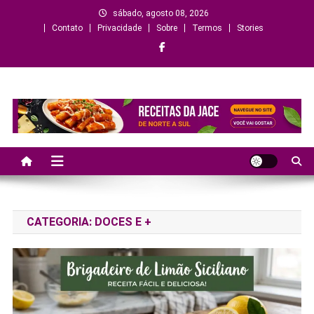
Skip
sábado, agosto 08, 2026
to
Contato
Privacidade
Sobre
Termos
Stories
content
Criando sabores, histórias e
momentos
CATEGORIA:
DOCES E +