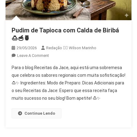
Pudim de Tapioca com Calda de Biribá
🍮🥣🍍
29/05/2026
Redação 👨‍⚖️​ Wilson Marinho
On
Leave A Comment
Pudim
Para o blog Receitas da Jace, aqui está uma sobremesa
De
que celebra os sabores regionais com muita sofisticação!
Tapioca
🍮✨ Ingredientes: Modo de Preparo: Dicas Adicionais para
Com
o seu Receitas da Jace: Espero que essa receita faça
Calda
De
muito sucesso no seu blog! Bom apetite! 🍮✨
Biribá
🍮
Continue Lendo
🥣
🍍