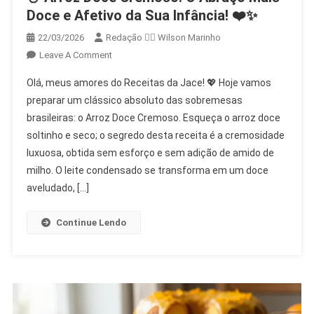
Doce e Afetivo da Sua Infância! ❤️✨
22/03/2026
Redação 👨‍⚖️​ Wilson Marinho
On
Leave A Comment
🍚
Olá, meus amores do Receitas da Jace! 💖 Hoje vamos
Arroz
preparar um clássico absoluto das sobremesas
Doce
brasileiras: o Arroz Doce Cremoso. Esqueça o arroz doce
Cremoso:
soltinho e seco; o segredo desta receita é a cremosidade
O
Abraço
luxuosa, obtida sem esforço e sem adição de amido de
Mais
milho. O leite condensado se transforma em um doce
Doce
aveludado, […]
E
Afetivo
Continue Lendo
Da
Sua
Infância!
❤️
✨