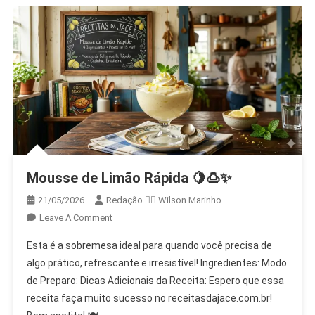
Mousse de Limão Rápida 🍋🍮✨
21/05/2026
Redação 👨‍⚖️​ Wilson Marinho
On
Leave A Comment
Mousse
Esta é a sobremesa ideal para quando você precisa de
De
algo prático, refrescante e irresistível! Ingredientes: Modo
Limão
de Preparo: Dicas Adicionais da Receita: Espero que essa
Rápida
receita faça muito sucesso no receitasdajace.com.br!
🍋
🍮