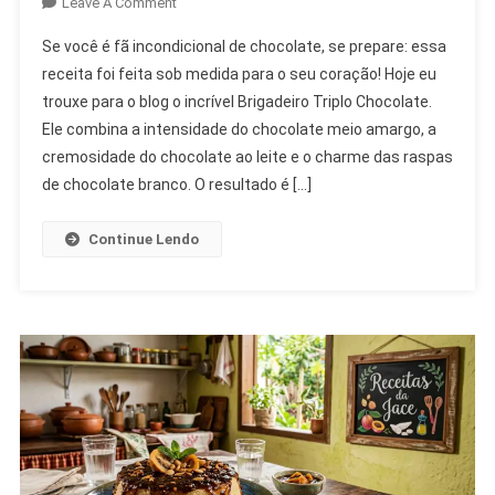
On
Leave A Comment
🍫
Se você é fã incondicional de chocolate, se prepare: essa
Brigadeiro
receita foi feita sob medida para o seu coração! Hoje eu
Triplo
trouxe para o blog o incrível Brigadeiro Triplo Chocolate.
Chocolate
Ele combina a intensidade do chocolate meio amargo, a
cremosidade do chocolate ao leite e o charme das raspas
de chocolate branco. O resultado é […]
Continue Lendo