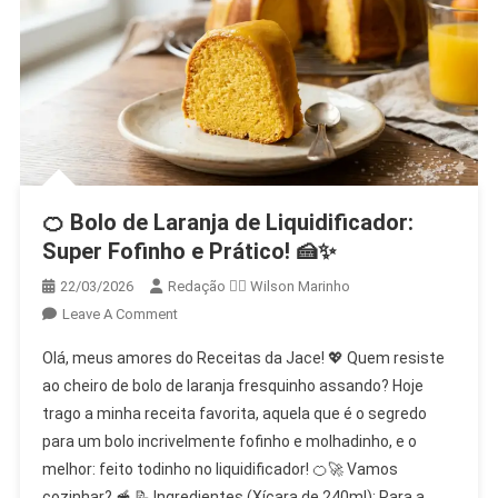
🍊 Bolo de Laranja de Liquidificador:
Super Fofinho e Prático! 🍰✨
22/03/2026
Redação 👨‍⚖️​ Wilson Marinho
On
Leave A Comment
🍊
Olá, meus amores do Receitas da Jace! 💖 Quem resiste
Bolo
ao cheiro de bolo de laranja fresquinho assando? Hoje
De
trago a minha receita favorita, aquela que é o segredo
Laranja
para um bolo incrivelmente fofinho e molhadinho, e o
De
Liquidificador:
melhor: feito todinho no liquidificador! 🍊🚀 Vamos
Super
cozinhar? 🥣 📝 Ingredientes (Xícara de 240ml): Para a