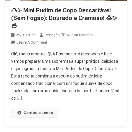
🍮✨ Mini Pudim de Copo Descartável
(Sem Fogão): Dourado e Cremoso! 🍮✨
🥣
29/03/2026
Redação 👨‍⚖️​ Wilson Marinho
On
Leave A Comment
🍮
Olá, meus amores! 🥰 A Páscoa está chegando e hoje
✨
vamos preparar uma sobremesa super prática, deliciosa
Mini
e que agrada a todos: o Mini Pudim de Copo Descartável.
Pudim
Esta receita combina a doçura do pudim de leite
De
Copo
condensado tradicional com um toque suave de coco,
Descartável
finalizada com uma calda dourada brilhante. É super fácil
(Sem
de […]
Fogão):
Dourado
Continue Lendo
E
Cremoso!
🍮