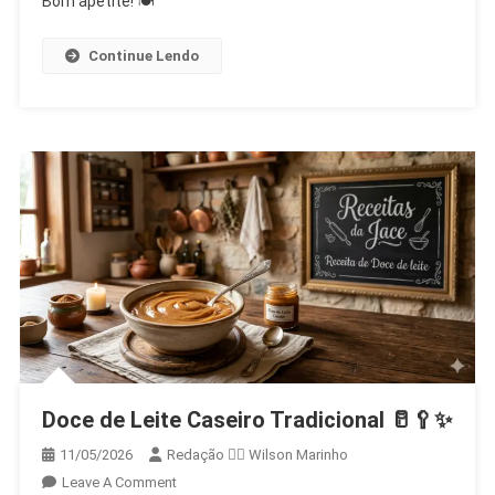
Bom apetite! 🍽️
✨
Continue Lendo
Doce de Leite Caseiro Tradicional 🥛🥄✨
11/05/2026
Redação 👨‍⚖️​ Wilson Marinho
On
Leave A Comment