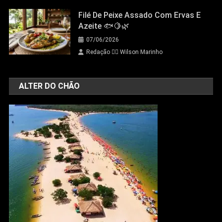
Filé De Peixe Assado Com Ervas E
Azeite 🐟🍋🌿
07/06/2026
Redação 👨‍⚖️​ Wilson Marinho
ALTER DO CHÃO