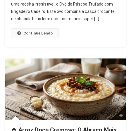
uma receita irresistível: o Ovo de Páscoa Trufado com
Páscoa
Trufado
Brigadeiro Caseiro. Este ovo combina a casca crocante
Com
de chocolate ao leite com um recheio super […]
Brigadeiro
Caseiro!
Continue Lendo
🐰
🍫
✨
🍚 Arroz Doce Cremoso: O Abraço Mais