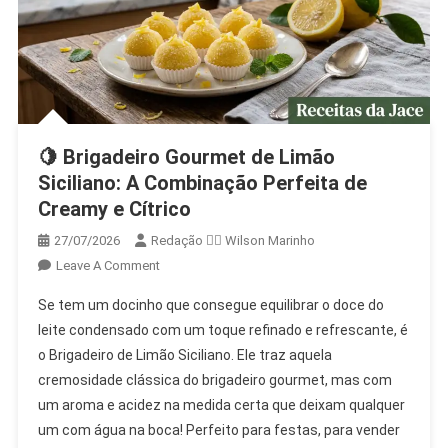
🍋 Brigadeiro Gourmet de Limão
Siciliano: A Combinação Perfeita de
Creamy e Cítrico
27/07/2026
Redação 👨‍⚖️​ Wilson Marinho
On
Leave A Comment
🍋
Se tem um docinho que consegue equilibrar o doce do
Brigadeiro
leite condensado com um toque refinado e refrescante, é
Gourmet
o Brigadeiro de Limão Siciliano. Ele traz aquela
De
cremosidade clássica do brigadeiro gourmet, mas com
Limão
Siciliano:
um aroma e acidez na medida certa que deixam qualquer
A
um com água na boca! Perfeito para festas, para vender