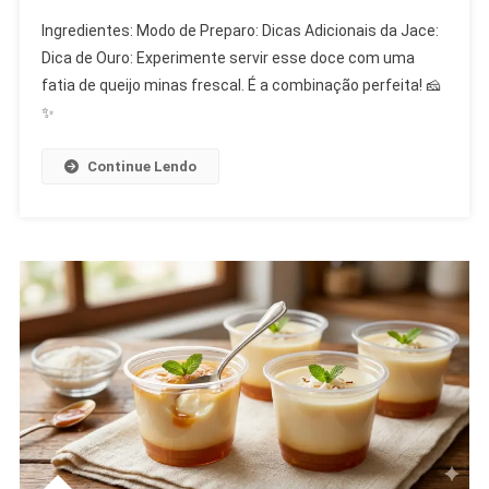
Doce
Ingredientes: Modo de Preparo: Dicas Adicionais da Jace:
De
Dica de Ouro: Experimente servir esse doce com uma
Leite
fatia de queijo minas frescal. É a combinação perfeita! 🧀
Caseiro
✨
Tradicional
🥛
🥄
Continue Lendo
✨