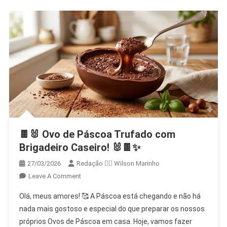
✨
🥣
🍫🐰 Ovo de Páscoa Trufado com
Brigadeiro Caseiro! 🐰🍫✨
27/03/2026
Redação 👨‍⚖️​ Wilson Marinho
On
Leave A Comment
🍫
Olá, meus amores! 🥰 A Páscoa está chegando e não há
🐰
nada mais gostoso e especial do que preparar os nossos
Ovo
próprios Ovos de Páscoa em casa. Hoje, vamos fazer
De