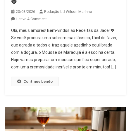
💛
20/03/2026
Redação 👨‍⚖️​ Wilson Marinho
On
Leave A Comment
🍋
Olá, meus amores! Bem-vindos ao Receitas da Jace! 💖
Mousse
Se você procura uma sobremesa clássica, fácil de fazer,
De
que agrada a todos e traz aquele azedinho equilibrado
Maracujá
com a doçura, o Mousse de Maracujá é a escolha certa.
Cremoso
E
Hoje vamos preparar um mousse que fica super aerado,
Refrescante:
com uma cremosidade incrível e pronto em minutos! […]
A
Sobremesa
Continue Lendo
Perfeita!
✨
💛