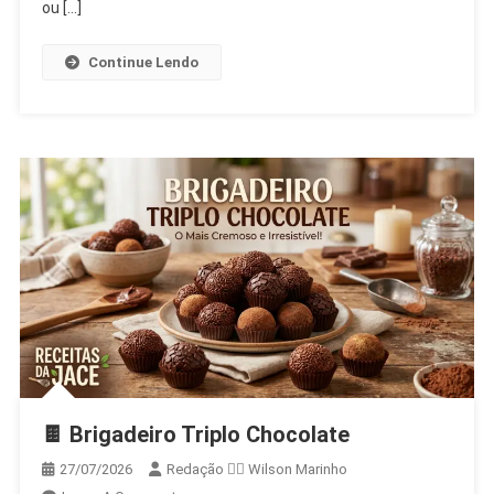
Combinação
ou […]
Perfeita
De
Continue Lendo
Creamy
E
Cítrico
🍫 Brigadeiro Triplo Chocolate
27/07/2026
Redação 👨‍⚖️​ Wilson Marinho