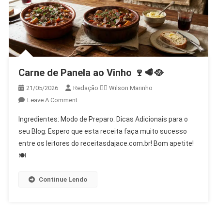
Carne de Panela ao Vinho 🍷🥩🥘
21/05/2026
Redação 👨‍⚖️​ Wilson Marinho
On
Leave A Comment
Carne
Ingredientes: Modo de Preparo: Dicas Adicionais para o
De
seu Blog: Espero que esta receita faça muito sucesso
Panela
entre os leitores do receitasdajace.com.br! Bom apetite!
Ao
🍽️
Vinho
🍷
🥩
Continue Lendo
🥘