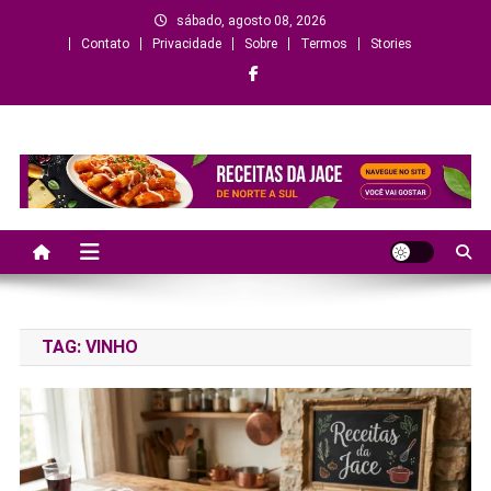
Skip
sábado, agosto 08, 2026
to
Contato
Privacidade
Sobre
Termos
Stories
content
Criando sabores, histórias e
momentos
TAG:
VINHO