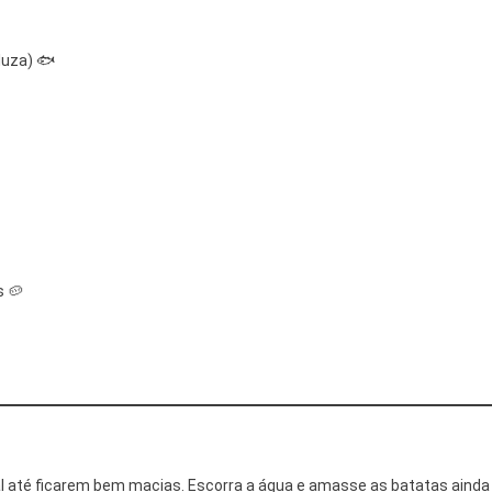
Grelhado
Com
luza) 🐟
Purê
De
Batatas
Caseiro
🐟
🥔
✨
 🥔
 até ficarem bem macias. Escorra a água e amasse as batatas ainda