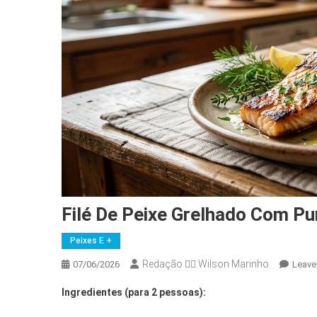
Filé De Peixe Grelhado Com P
Peixes E +
Redação 👨‍⚖️​ Wilson Marinho
07/06/2026
Leave
Ingredientes (para 2 pessoas):