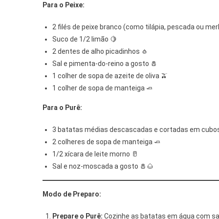
Para o Peixe:
2 filés de peixe branco (como tilápia, pescada ou mer
Suco de 1/2 limão 🍋
2 dentes de alho picadinhos 🧄
Sal e pimenta-do-reino a gosto 🧂
1 colher de sopa de azeite de oliva 🫒
1 colher de sopa de manteiga 🧈
Para o Purê:
3 batatas médias descascadas e cortadas em cubos
2 colheres de sopa de manteiga 🧈
1/2 xícara de leite morno 🥛
Sal e noz-moscada a gosto 🧂🌰
Modo de Preparo:
Prepare o Purê:
Cozinhe as batatas em água com sal