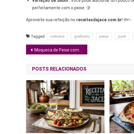
Variação de Sabor:
Você pode adicionar um pouco de
perfeitamente com o peixe. 🍋
Aproveite sua refeição no
receitasdajace.com.br
! 🐟✨
Tagged
culinária
grelhado
peixe
purê
Navegação
Moqueca de Peixe com Camarão 🐟🍤🔥
de
POSTS RELACIONADOS
Post