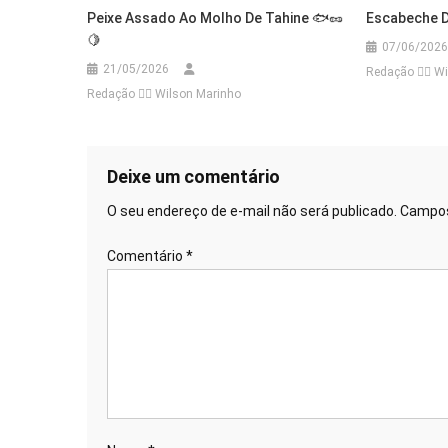
Peixe Assado Ao Molho De Tahine 🐟🥜
Escabeche D
🍋
07/06/2026
21/05/2026
Redação 👨‍⚖️​ 
Redação 👨‍⚖️​ Wilson Marinho
Deixe um comentário
O seu endereço de e-mail não será publicado.
Campos
Comentário
*