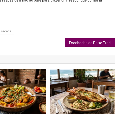
 raspas de limão ao purê para trazer um frescor que combina
receita
Escabeche de Peixe Tradicional 🐟🍅🧅