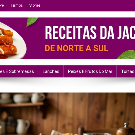
re
Termos
Stories
ias e momentos
es E Sobremesas
Lanches
Peixes E Frutos Do Mar
Tortas