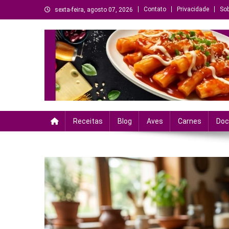
Skip
Contato
Privacidade
Sob
sexta-feira, agosto 07, 2026
to
content
Criando sabores, histór
Receitas
Blog
Aves
Carnes
Doc