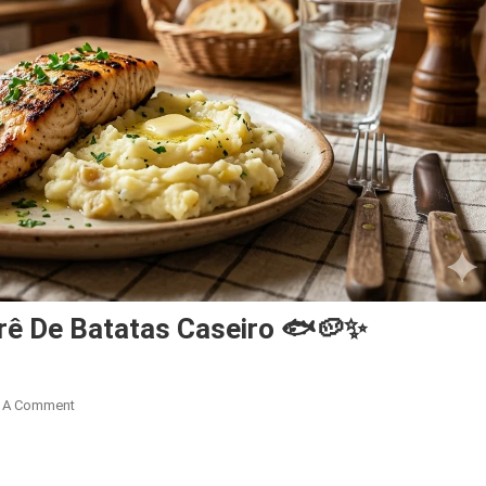
urê De Batatas Caseiro 🐟🥔✨
On
 A Comment
Filé
De
Peixe