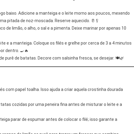
ogo baixo. Adicione a manteiga e o leite morno aos poucos, mexendo
ma pitada de noz-moscada. Reserve aquecido. 🥛🥄
o de limão, o alho, o sal e a pimenta. Deixe marinar por apenas 10
te e a manteiga. Coloque os filés e grelhe por cerca de 3 a 4 minutos
or dentro. 🍳🔥
e purê de batatas. Decore com salsinha fresca, se desejar. 🍽️🌿
s com papel toalha. Isso ajuda a criar aquela crostinha dourada
tatas cozidas por uma peneira fina antes de misturar o leite e a
teiga parar de espumar antes de colocar o filé; isso garante a