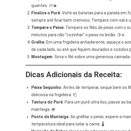
quentes. 🥔🔥
Finalize o Purê:
Volte as batatas para a panela em f
sempre até ficar bem cremoso. Tempere com sal e u
Tempere o Peixe:
Tempere os filés de peixe com o suc
minutos para não “cozinhar” o peixe no limão. 🍋🧄
Grelhe:
Em uma frigideira antiaderente, aqueça o azei
de cada lado, ou até que fiquem dourados e cozidos p
Montagem:
Sirva o filé sobre uma generosa camada d
Dicas Adicionais da Receita:
Peixe Sequinho:
Antes de temperar, seque bem os filé
deliciosa na frigideira. 🧻
Textura do Purê:
Para um purê ultra liso, passe as ba
manteiga. 🥣
Ponto da Manteiga:
Ao grelhar o peixe, espere a man
temperatura ideal para selar a carne. 🌡️