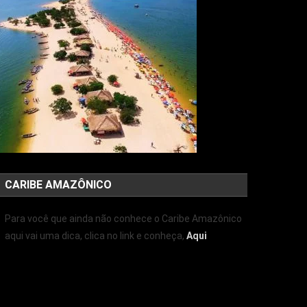
CARIBE AMAZÔNICO
Para você que ainda não conhece o Caribe Amazônico
aqui vai uma dica, clica no link e conheça,
Aqui