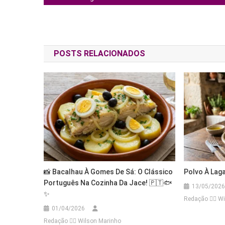
de
Post
POSTS RELACIONADOS
📸 Bacalhau À Gomes De Sá: O Clássico
Polvo À Laga
Português Na Cozinha Da Jace! 🇵🇹🐟
13/05/2026
✨
Redação 👨‍⚖️​ 
01/04/2026
Redação 👨‍⚖️​ Wilson Marinho