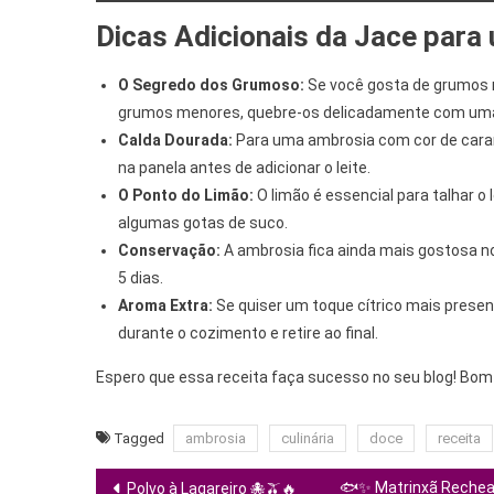
Dicas Adicionais da Jace para
O Segredo dos Grumoso:
Se você gosta de grumos m
grumos menores, quebre-os delicadamente com uma 
Calda Dourada:
Para uma ambrosia com cor de cara
na panela antes de adicionar o leite.
O Ponto do Limão:
O limão é essencial para talhar o 
algumas gotas de suco.
Conservação:
A ambrosia fica ainda mais gostosa n
5 dias.
Aroma Extra:
Se quiser um toque cítrico mais presen
durante o cozimento e retire ao final.
Espero que essa receita faça sucesso no seu blog! Bom 
Tagged
ambrosia
culinária
doce
receita
Navegação
🐟✨ Matrinxã Rechead
Polvo à Lagareiro 🐙🫒🔥