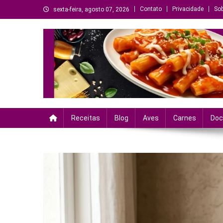
Skip
Contato
Privacidade
Sob
sexta-feira, agosto 07, 2026
to
content
Criando sabores, histór
Receitas
Blog
Aves
Carnes
Doc