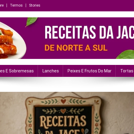
re
Termos
Stories
ias e momentos
es E Sobremesas
Lanches
Peixes E Frutos Do Mar
Tortas