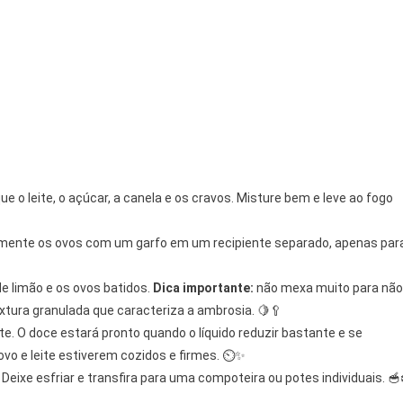
Manjar
Dos
Deuses)
🍯
🥚
🍋
e o leite, o açúcar, a canela e os cravos. Misture bem e leve ao fogo
emente os ovos com um garfo em um recipiente separado, apenas par
de limão e os ovos batidos.
Dica importante:
não mexa muito para não
tura granulada que caracteriza a ambrosia. 🍋🥄
e. O doce estará pronto quando o líquido reduzir bastante e se
o e leite estiverem cozidos e firmes. ⏲️✨
. Deixe esfriar e transfira para uma compoteira ou potes individuais. 🥣