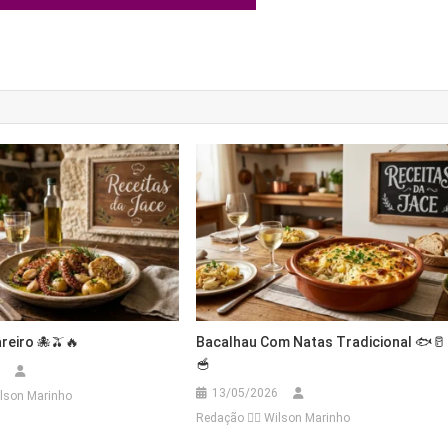
reiro 🐙🫒🔥
Bacalhau Com Natas Tradicional 🐟🥛
🥣
13/05/2026
Wilson Marinho
Redação 👨‍⚖️​ Wilson Marinho