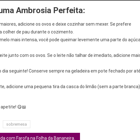
 uma Ambrosia Perfeita:
aiores, adicione os ovos e deixe cozinhar sem mexer. Se prefere
colher de pau durante o cozimento.
melo mais intensa, você pode queimar levemente uma parte do açúc
leite junto com os ovos. Se o leite não talhar de imediato, adicione mai
o dia seguinte! Conserve sempre na geladeira em pote fechado por at
te, adicione uma pequena tira da casca do limão (sem a parte branca)
apetite! 😋📖
sobremesa
a com Farofa na Folha da Bananeira.