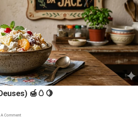
Deuses) 🍯🥚🍋
On
 A Comment
Ambrosia
Fácil
(O