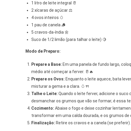
1 litro de leite integral 🥛
2 xícaras de açúcar ⚖️
4 ovos inteiros 🥚
1 pau de canela 🪵
5 cravos-da-índia 🌼
Suco de 1/2 limão (para talhar o leite) 🍋
Modo de Preparo:
Prepare a Base:
Em uma panela de fundo largo, coloqu
médio até começar a ferver. 🥛🔥
Prepare os Ovos:
Enquanto o leite aquece, bata lev
misturar a gema e a clara. 🥚🍴
Talhe o Leite:
Quando o leite ferver, adicione o suco 
desmanchar os grumos que vão se formar; é essa tex
Cozimento:
Abaixe o fogo e deixe cozinhar lentament
transformar em uma calda dourada, e os grumos de ov
Finalização:
Retire os cravos e a canela (se preferir)