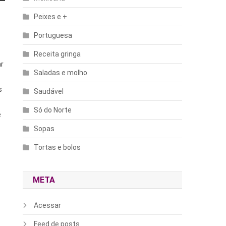
Peixes e +
Portuguesa
Receita gringa
ar
Saladas e molho
s
Saudável
Só do Norte
é
Sopas
Tortas e bolos
META
Acessar
Feed de posts